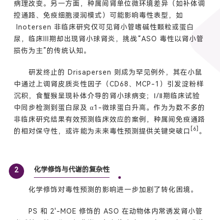
病理改变。另一方面，种属间肾单位微环境差异（如补体调
控通路、免疫细胞浸润模式）可能影响毒性表型，如
Inotersen 非临床研究仅可见肾小管嗜碱性颗粒或蛋白
尿，临床III期却出现肾小球肾炎，挑战“ASO 毒性以肾小管
损伤为主”的传统认知。
研发终止的 Drisapersen 则成为罕见例外，其在小鼠
中通过上调肾皮质炎性因子（CD68、MCP-1）引发淀粉样
沉积，食蟹猴呈现补体介导的肾小球病变；Ⅰ/Ⅱ期临床试验
中同步检测到蛋白尿及 α1-微球蛋白升高。作为为数不多的
非临床研究结果有效预测临床效应的案例，种属间免疫通路
[6]
的相对保守性，或许能为未来毒性预测提供关键突破口
。
化学修饰与代谢的复杂性
2
化学修饰对毒性预测的影响进一步加剧了转化困境。
PS 和 2'-MOE 修饰的 ASO 在动物体内常诱发肾小管