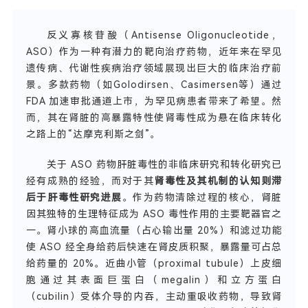
反义寡核苷酸（Antisense Oligonucleotide，
ASO）作为一种有潜力的靶向治疗药物，近年来在罕见
遗传病、代谢性疾病治疗领域展现出巨大的临床治疗前
景。多款药物（如Golodirsen、Casimersen等）通过
FDA 加速审批通道上市，为罕见病患者带来了希望。然
而，其在肾脏的高暴露特性使肾毒性成为悬在临床转化
之路上的“达摩克利斯之剑”。
关于 ASO 药物肝脏毒性的非临床研究和转化研究已
经有成熟的经验，而对于其
肾毒性及其机制的认知则滞
后于肝毒性研究进展
。作为药物清除过程的核心，肾脏
因其独特的生理特征成为 ASO 毒性作用的主要靶器官之
一。肾小球的高血流量（占心输出量 20%）和滤过功能
使 ASO 经全身给药后快速在肾皮质积聚，暴露量可占总
给药量的 20%。近曲小管（proximal tubule）上皮细
胞通过其表面巨蛋白（megalin）和立方蛋白
（cubilin）受体介导的内吞，主动重吸收药物，导致肾