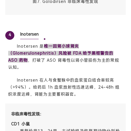
图7. Golodirsen 非临床毒性发现
Inotersen
4
Inotersen 是
唯一因肾小球肾炎
（Glomerulonephritis）风险被 FDA 给予黑框警告的
ASO 药物
，打破了 ASO 肾毒性以肾小管损伤为主的常规
认知。
Inotersen 在人与食蟹猴中的血浆蛋白结合率较高
（>94%）。给药后 1h 血浆放射性迅速达峰，24-48h 组
织浓度达峰，肾脏为主要蓄积器官。
非临床毒性发现：
CD1 小鼠