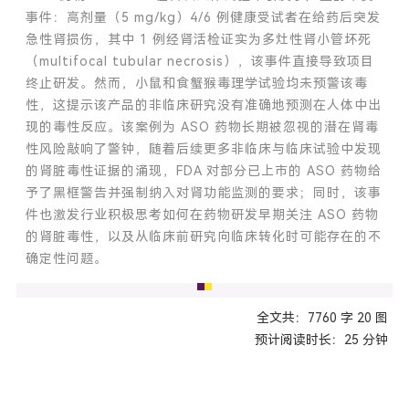
事件：高剂量（5 mg/kg）4/6 例健康受试者在给药后突发
急性肾损伤，其中 1 例经肾活检证实为多灶性肾小管坏死
（multifocal tubular necrosis），该事件直接导致项目
终止研发。然而，小鼠和食蟹猴毒理学试验均未预警该毒
性，这提示该产品的非临床研究没有准确地预测在人体中出
现的毒性反应。该案例为 ASO 药物长期被忽视的潜在肾毒
性风险敲响了警钟，随着后续更多非临床与临床试验中发现
的肾脏毒性证据的涌现，FDA 对部分已上市的 ASO 药物给
予了黑框警告并强制纳入对肾功能监测的要求；同时，该事
件也激发行业积极思考如何在药物研发早期关注 ASO 药物
的肾脏毒性，以及从临床前研究向临床转化时可能存在的不
确定性问题。
全文共：7760 字 20 图
预计阅读时长：25 分钟