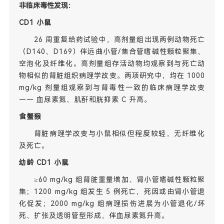
非临床毒性发现：
CD1 小鼠
26 周重复给药试验中，高剂量组出现两例动物死亡
（D140、D169）伴远曲小管/集合管嗜碱性颗粒聚集、
空泡化及纤维化。高剂量组存活动物均观察到与死亡动
物相似的肾脏组织病理学改变。两项研究中，均在 1000
mg/kg 剂量组观察到与肾毒性一致的临床病理学改变
—— 血尿素氮、肌酐和胱抑素 C 升高。
食蟹猴
肾脏病理学改变与小鼠相似但程度较轻，无纤维化
及死亡。
幼龄 CD1 小鼠
≥60 mg/kg 组肾脏重量增加、肾小管嗜碱性颗粒聚
集；1200 mg/kg 组发生 5 例死亡，死因或由肾小管退
化促发；2000 mg/kg 组病理损伤进展为小管退化/坏
死、扩张及透明管型形成，伴血尿素氮升高。