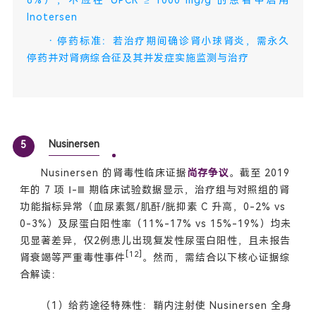
Inotersen
·
停药标准：若治疗期间确诊肾小球肾炎，需永久
停药并对肾病综合征及其并发症实施监测与治疗
Nusinersen
5
Nusinersen 的肾毒性临床证据
尚存争议
。截至 2019
年的 7 项 Ⅰ-Ⅲ 期临床试验数据显示，治疗组与对照组的肾
功能指标异常（血尿素氮/肌酐/胱抑素 C 升高，0-2% vs
0-3%）及尿蛋白阳性率（11%-17% vs 15%-19%）均未
见显著差异，仅2例患儿出现复发性尿蛋白阳性，且未报告
[12]
肾衰竭等严重毒性事件
。然而，需结合以下核心证据综
合解读：
（1）给药途径特殊性：鞘内注射使 Nusinersen 全身