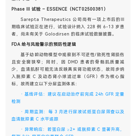
Phase III 试验 – ESSENCE（NCT02500381）
Sarepta Therapeutics 公司尚有一项上市后的III
期临床试验正在进行，试验设计纳入 228 例 6-13 岁患
者，尚未有关于 Golodirsen 的临床试验数据披露。
FDA 给与风险警示的预防性逻辑
基于幼龄动物模型中观察到不可逆性/致死性肾损伤
且安全窗狭窄；同时，因 DMD 患者的骨骼肌质量减
少，血清肌酐可能无法反映真实肾功能状态，故同步纳
入胱抑素 C 及动态肾小球滤过率（GFR）作为核心指
标，故而建立以下分层监测体系：
·
基线评估：建议在启动治疗前完成 24h GFR 定量
检测
·
周期监测：每 3 月进行尿液试纸蛋白尿筛查以及
血清胱抑素 C 水平追踪
·
异常响应：若蛋白尿 ≥2+ 或胱抑素 C 显著升高，