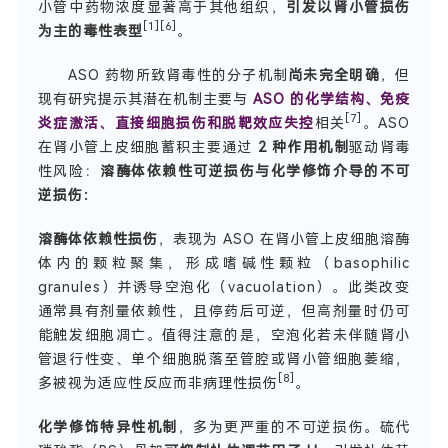
小管中药物浓度显著高于其他组织，
引发以肾小管损伤
[1][6]
为主的毒性表型
。
ASO 药物所致肾毒性的分子机制
尚未完全明确
，但
现有研究提示其潜在机制主要与
ASO 的化学结构、免疫
[7]
炎症激活、直接细胞损伤和脱靶效应失控
相关
。ASO
在肾小管上皮细胞蓄积主要通过
2 种作用机制
驱动肾毒
性风险：
溶酶体依赖性可逆损伤与化学修饰介导的不可
逆损伤：
溶酶体依赖性损伤
，表现为 ASO 在肾小管上皮细胞溶酶
体内的颗粒聚集，形成嗜碱性颗粒（basophilic
granules）并诱导空泡化（vacuolation）。此类改变
通常具有剂量依赖性，且停药后可逆，但高剂量时仍可
能触发细胞凋亡。值得注意的是，空泡化若未伴随肾小
管退行性变、单个细胞脱落至管腔或肾小管细胞萎缩，
[8]
多被视为适应性反应而非病理性损伤
。
化学修饰特异性机制
，多为更严重的不可逆损伤。硫代