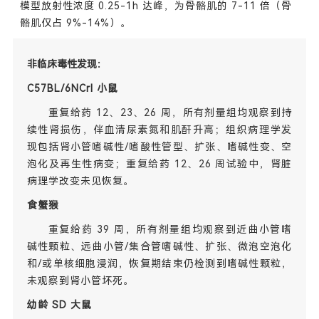
模型放射性浓度 0.25-1h 达峰，为骨骼肌的 7-11 倍（骨
骼肌仅占 9%-14%）。
非临床毒性发现：
C57BL/6NCrl 小鼠
重复给药 12、23、26 周，所有剂量组均观察到持
续性肾损伤，伴血清尿素氮和肌酐升高；组织病理学发
现包括肾小管嗜碱性/嗜酸性管型、扩张、嗜碱性变、空
泡化及再生性病变；重复给药 12、26 周试验中，肾脏
病理学改变未见恢复。
食蟹猴
重复给药 39 周，所有剂量组均观察到近曲小管嗜
碱性颗粒、远曲小管/集合管嗜碱性、扩张、微泡空泡化
和/或单核细胞浸润，恢复期结束仍检测到嗜碱性颗粒，
未观察到肾小管坏死。
幼龄 SD 大鼠