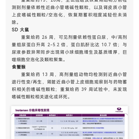
重复给药13、26周，主试验组及恢复期动物分别检
测到剂量依赖性近曲小管嗜碱性颗粒，以及肾皮质小管
上皮嗜碱性颗粒/空泡化，恢复期蓄积程度减轻但未消
除。
SD 大鼠
重复给药 26 周，可见剂量依赖性蛋白尿，中/高剂
量组尿蛋白升高 2-5.2 倍，蛋白肌酐比达 10.7 倍；与
尿液参数异常同步出现肾小球细胞增生及基质增厚，巨
噬细胞空泡化及颗粒聚集。
食蟹猴
重复给药 13 周，高剂量组动物均检测到近曲小管
退行性变/再生，肾脏近曲小管上皮细胞观察到与药物蓄
积相关的嗜碱性颗粒；重复给药 39 周试验中，未发现
嗜碱性颗粒相关退化或坏死。