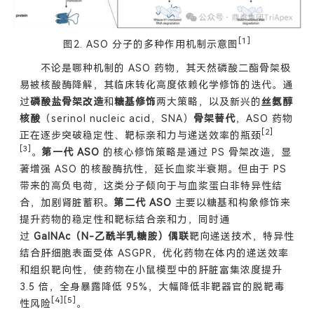
[1]
图2. ASO 分子的多种作用机制示意图
不论是哪种机制的 ASO 药物，其天然磷酸二酯骨架极
易被核酸酶降解，其临床转化高度依赖化学修饰的迭代。通
过
磷酸盐骨架改造
和
糖基修饰
两大策略，以及新兴的
丝氨醇
核酸
（serinol nucleic acid，SNA）
骨架替代
，ASO 药物
[2]
正在逐步突破稳定性、靶标亲和力与递送效率的瓶颈
[3]
。
第一代 ASO
的核心修饰策略是通过 PS 骨架改造，显
著增强 ASO 的核酸酶抗性，延长血浆半衰期。但由于 PS
带来的高负电荷，这类分子倾向于与血浆蛋白非特异性结
合，加剧肾脏蓄积。
第二代 ASO
主要以糖基和构象修饰来
提升药物的稳定性和靶标结合亲和力，同时通
过
GalNAc（N-乙酰半乳糖胺）偶联
靶向递送技术，特异性
结合肝细胞表面受体 ASGPR，优化药物在体内的递送效率
和组织靶向性，使药物在小鼠模型中的肝脏富集浓度提升
3.5 倍，全身暴露降低 95%，大幅降低非靶器官的脱靶毒
[4][5]
性风险
。