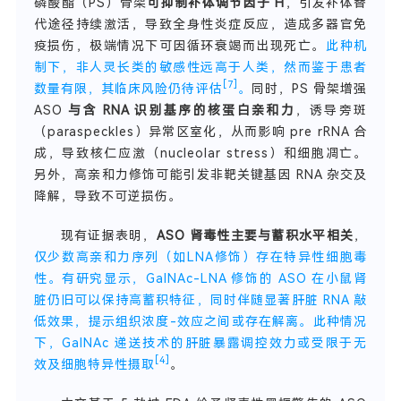
磷酸酯（PS）骨架
可抑制补体调节因子 H
，引发补体替
代途径持续激活，导致全身性炎症反应，造成多器官免
疫损伤，极端情况下可因循环衰竭而出现死亡。
此种机
制下，非人灵长类的敏感性远高于人类，然而鉴于患者
[7]
数量有限，其临床风险仍待评估
。
同时，PS 骨架增强
ASO
与含 RNA 识别基序的核蛋白亲和力
，诱导旁斑
（paraspeckles）异常区室化，从而影响 pre rRNA 合
成，导致核仁应激（nucleolar stress）和细胞凋亡。
另外，高亲和力修饰可能引发非靶关键基因 RNA 杂交及
降解，导致不可逆损伤。
现有证据表明，
ASO 肾毒性主要与蓄积水平相关
，
仅少数高亲和力序列（如LNA修饰）存在特异性细胞毒
性。
有研究显示，GalNAc-LNA 修饰的 ASO 在小鼠肾
脏仍旧可以保持高蓄积特征，同时伴随显著肝脏 RNA 敲
低效果，提示组织浓度-效应之间或存在解离。此种情况
下，GalNAc 递送技术的肝脏暴露调控效力或受限于无
[4]
效及细胞特异性摄取
。