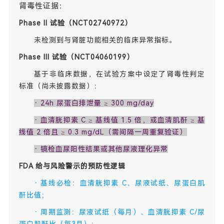
肾毒性证据：
Phase II 试验（NCT02740972）
未检测到与肾脏功能相关的临床异常指标。
Phase III 试验（NCT04060199）
基于非临床数据，在试验方案中设定了肾毒性判定
标准（尚未披露数据）：
·
24h 尿蛋白排泄量 ≥ 300 mg/day
·
血清胱抑素 C ≥ 基线值 1.5 倍，或血清肌酐 ≥ 基
线值 2 倍且 ≥ 0.3 mg/dL（需间隔一周重复验证）
·
镜检血尿阳性结果或其他尿液理化异常
FDA 给与风险警示的预防性逻辑
·
基线必检：血清胱抑素 C、尿液试纸、尿蛋白肌
酐比值；
·
周期监测：尿液试纸（每月）、血清胱抑素 C/尿
蛋白肌酐比（每3月）；