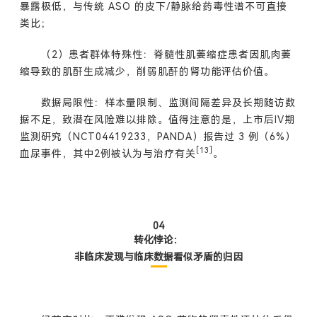
暴露极低，与传统 ASO 的皮下/静脉给药毒性谱不可直接
类比；
（2）患者群体特殊性：脊髓性肌萎缩症患者因肌肉萎
缩导致的肌酐生成减少，削弱肌酐的肾功能评估价值。
数据局限性：样本量限制、监测间隔差异及长期随访数
据不足，致潜在风险难以排除。值得注意的是，上市后IV期
监测研究（NCT04419233，PANDA）报告过 3 例（6%）
[13]
血尿事件，其中2例被认为与治疗有关
。
04
转化悖论：
非临床发现与临床数据看似矛盾的归因