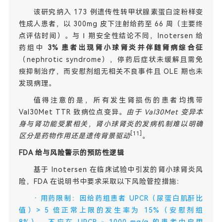
该研究纳入 173 例遗传性转甲状腺素蛋白淀粉样变
性成人患者，以 300mg 皮下注射给药至 66 周（主要终
点评估时间）。与 Ⅰ 期安全性结论不同，Inotersen 给
药组中
3% 患者出现肾小球肾炎并伴随肾病综合征
（nephrotic syndrome），停药后症状未缓解且需免
疫抑制治疗，而安慰剂组无相关不良事件且 OLE 期也未
发现病理。
值得注意的是，所有发生肾损伤的患者均携带
Val30Met TTR 致病位点变异。
由于 Val30Met 变异本
身与肾功能受累相关，肾小球肾炎的发病机制难以明确
[11]
区分是药物作用还是遗传背景驱动
。
FDA 给与风险警示的预防性逻辑
基于 Inotersen 在临床试验中引发的肾小球肾炎风
险，FDA 在说明书中要求采取以下风险管控措施：
·
用药限制：因给药组患者 UPCR（尿蛋白肌酐比
值）> 5 倍正常上限的发生率为 15%（安慰剂组
8%），不应在 UPCR ≥ 1000 mg/g 的患者中启用