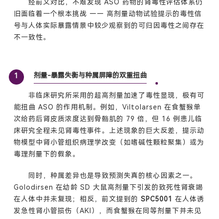
经前文对比，不难发现 ASO 药物的肾毒性评估体系仍
旧面临着一个根本挑战 —— 高剂量动物试验提示的毒性信
号与人体实际暴露情景中较少观察到的可归因毒性之间存在
不一致性。
剂量-暴露失衡与种属屏障的双重扭曲
1
非临床研究所采用的超高剂量加速了毒性显现，极有可
能扭曲 ASO 的作用机制。例如，Viltolarsen 在食蟹猴单
次给药后肾皮质浓度达到骨骼肌的 79 倍，但 16 例患儿临
床研究全程未见肾毒性事件。上述现象的巨大反差，提示动
物模型中肾小管组织病理学改变（如嗜碱性颗粒聚集）或为
毒理剂量下的假象。
同时，种属差异也是导致预测失真的核心因素之一。
Golodirsen 在幼龄 SD 大鼠高剂量下引发的致死性肾衰竭
在人体中并未复现；相反，前文提到的
SPC5001
在人体诱
发急性肾小管损伤（AKI），而食蟹猴在同等剂量下并未见