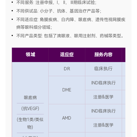
不同服务: 注册申报，I， II， III期临床试验；
不同供试品: 小分子、抗体、基因治疗产品等；
不同适应症: 角膜疾病、白内障、眼底病、遗传性视网膜疾
病等眼科细分领域；
不同产品类型: 包括了滴眼液、眼用注射剂、药械等类型。
领域
适应症
服务内容
数
DR
临床执行
3
IND临床执行
2
DME
3
注册&医学
眼底病
(抗VEGF)
IND临床执行
3
AMD
(生物1类/类似
5
注册&医学
物)