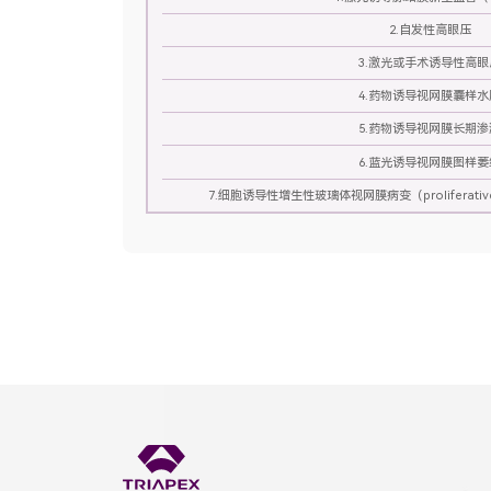
2.自发性高眼压
3.激光或手术诱导性高眼
4.药物诱导视网膜囊样水
5.药物诱导视网膜长期渗
6.蓝光诱导视网膜图样萎
7.细胞诱导性增生性玻璃体视网膜病变（proliferative vi