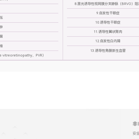
8.激光诱导性视网膜分支静脉（BRVO）阻
9.自发性干眼症
压
10.诱导性干眼症
肿
11.诱导性翼状胬肉
漏
12.自发性白内障
缩
13.诱导性角膜新生血管
treoretinopathy，PVR）
非
安