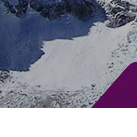
鼎泰集团
-
我们高度聚焦临床价值，并在心血管代谢性疾病、CNS疾病、眼
0