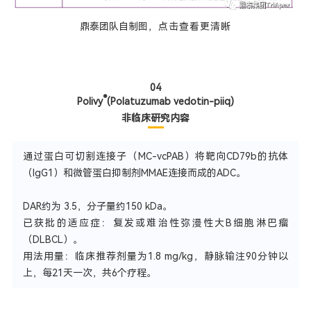
鼎泰团队自制图
，点击
查看
更
清晰
04
®
Polivy
(Polatuzumab vedotin-piiq)
非临床研究内容
通过蛋白可切割连接子（MC-vcPAB）将靶向CD79b的抗体
（IgG1）和微管蛋白抑制剂MMAE连接而成的ADC。
DAR约为 3.5，分子量约150 kDa。
已获批的适应症：复发或难治性弥漫性大B细胞淋巴瘤
（DLBCL）。
用法用量：临床推荐剂量为1.8 mg/kg，静脉输注90分钟以
上，每21天一次，共6个疗程。