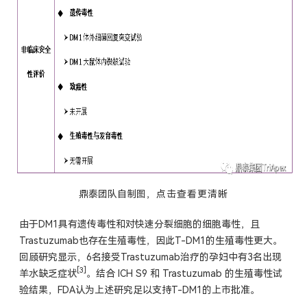
鼎泰团队自制图
，点击
查看
更
清晰
由于DM1具有遗传毒性和对快速分裂细胞的细胞毒性，且
Trastuzumab也存在生殖毒性，因此T-DM1的生殖毒性更大。
回顾研究显示，6名接受Trastuzumab治疗的孕妇中有3名出现
[3]
羊水缺乏症状
。
结合 ICH S9 和 Trastuzumab 的生殖毒性试
验结果，FDA认为上述研究足以支持T-DM1的上市批准。