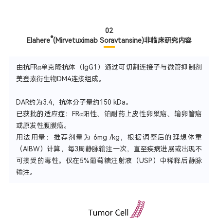
02
®
Elahere
(Mirvetuximab Soravtansine)
非临床研究内容
由抗FRα单克隆抗体（IgG1）通过可切割连接子与微管抑制剂
美登素衍生物DM4连接组成。
DAR约为3.4，抗体分子量约150 kDa。
已获批的适应症：FRα阳性、铂耐药上皮性卵巢癌、输卵管癌
或原发性腹膜癌。
用法用量：推荐剂量为 6mg /kg，根据调整后的理想体重
（AIBW）计算，每3周静脉输注一次，直至疾病进展或出现不
可接受的毒性。仅在5%葡萄糖注射液（USP）中稀释后静脉
输注。