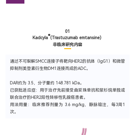
01
®
Kadcyla
(Trastuzumab emtansine)
非临床研究内容
通过不可裂解SMCC连接子将靶向HER2的抗体（IgG1）和微管
抑制剂美登素衍生物DM1连接而成的ADC。
DAR约为 3.5，分子量约 148.781 kDa。
已获批适应症：用于治疗先前接受曲妥珠单抗和紫杉烷单独或
联合治疗的HER2阳性转移性乳腺癌患者。
用法用量：临床推荐剂量为 3.6 mg/kg，静脉输注，每3周1
次。