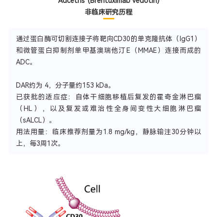
Adcetris
(Brentuximab vedotin)
非临床研究历程
通过蛋白酶可切割连接子将靶向CD30的单克隆抗体（IgG1）
和微管蛋白抑制剂单甲基澳瑞他汀E（MMAE）连接而成的
ADC。
DAR约为 4，分子量约153 kDa。
已获批的适应症：自体干细胞移植后复发的霍奇金淋巴瘤
（HL），以及复发或难治性全身间变性大细胞淋巴瘤
（sALCL）。
用法用量：临床推荐剂量为1.8 mg/kg，静脉输注30分钟以
上，每3周1次。