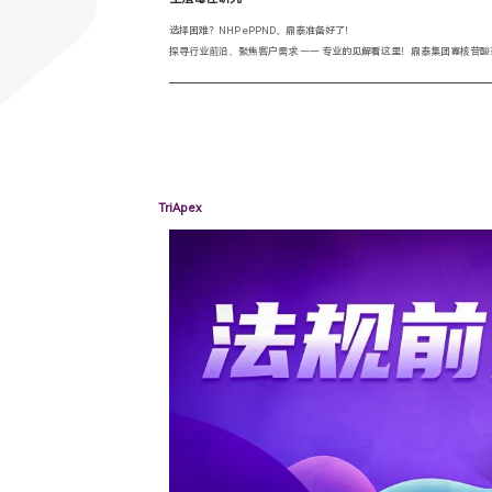
选择困难？NHP ePPND，鼎泰准备好了！
探寻行业前沿、聚焦客户需求 —— 专业的见解看这里！鼎泰集团寡核苷
TriApex