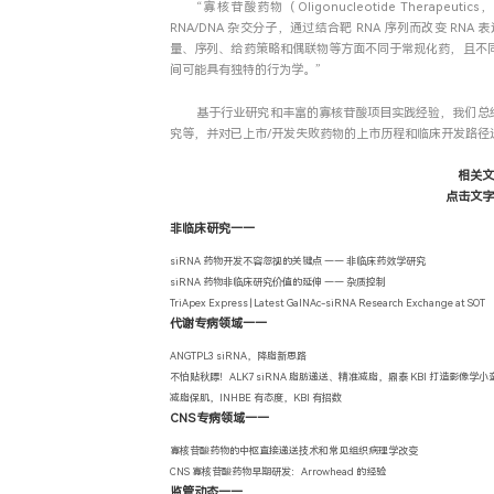
“寡核苷酸药物（Oligonucleotide Therap
RNA/DNA 杂交分子，通过结合靶 RNA 序列而改变 RN
量、序列、给药策略和偶联物等方面不同于常规化药，且不同
间可能具有独特的行为学。”
基于行业研究和丰富的寡核苷酸项目实践经验，我们总
究等，并对已上市/开发失败药物的上市历程和临床开发路径
相关
点击文
非临床研究——
siRNA 药物开发不容忽视的关键点 —— 非临床药效学研究
siRNA 药物非临床研究价值的延伸 —— 杂质控制
TriApex Express | Latest GalNAc-siRNA Research Exchange at SOT
代谢专病领域——
ANGTPL3 siRNA，降脂新思路
不怕贴秋膘！ALK7 siRNA 脂肪递送、精准减脂，鼎泰 KBI 打造影像学小
减脂保肌，INHBE 有态度，KBI 有招数
CNS专病领域——
寡核苷酸药物的中枢直接递送技术和常见组织病理学改变
CNS 寡核苷酸药物早期研发：Arrowhead 的经验
监管动态——