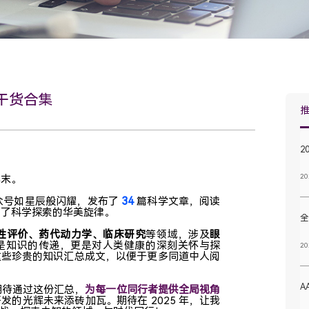
研干货合集
20
年末。
3
4
众号如星辰般闪耀，发布了
篇科学文章，阅读
了科学探索的华美旋律。
性评价
、药代动力学、临床研究
等领域，涉及
眼
是知识的传递，更是对人类健康的深刻关怀与探
20
这些珍贵的知识汇总成文，以便于更多同道中人阅
A
期待通过这份汇总，
为每一位同行者提供全局视角
的光辉未来添砖加瓦。期待在 2025 年，让我