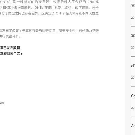
eutics，ONTs）是一种新兴的治疗手段，包括各种人工合成的 RNA 或
食
A 表达和/或下游蛋白表达。ONTs 在作用机制、结构、化学修饰、分子
分子类型之间也存在差异，这决定了 ONTs 在人体内和不同人群之
20
结发布了多篇关于寡核苷酸的科研文章，涵盖安全性、药代动力学研
进行总结分析。
20
文章已发布数篇
字立即阅读全文▼
eP
20
C
蛮腰
20