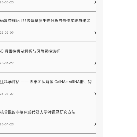
25-05-20
码复杂样品 | 非液体基质生物分析的最佳实践与建议
25-05-09
SO 肾毒性机制解析与风险管控浅析
25-04-27
专注科学评估 —— 鼎泰团队解读 GalNAc-siRNA 肝、肾药物浓度检测的必要性和实施方案
25-04-27
寡核苷酸的非临床药代动力学特征及研究方法
25-04-23