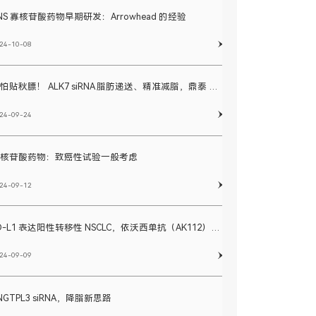
NS 寡核苷酸药物早期研发：Arrowhead 的经验
24-10-08
不怕贴秋膘！ ALK7 siRNA 脂肪递送、精准减脂，鼎泰 KBI 打造影像学小蛮腰
24-09-24
寡核苷酸药物：致癌性试验一般考虑
24-09-12
PD-L1 表达阳性转移性 NSCLC，依沃西单抗（AK112）头对头对比帕博利珠单抗 III 期临床试验期中分析和研发历程回顾
24-09-09
NGTPL3 siRNA，降脂新思路