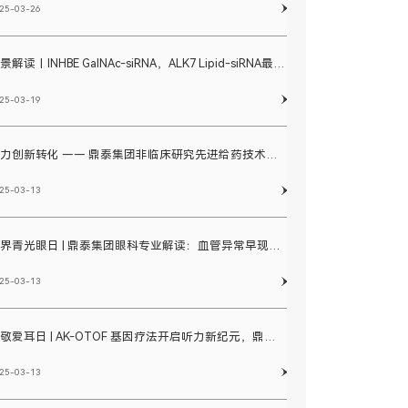
25-03-26
全景解读丨INHBE GalNAc-siRNA，ALK7 Lipid-siRNA最新进展
25-03-19
助力创新转化 —— 鼎泰集团非临床研究先进给药技术盘点
25-03-13
世界青光眼日 | 鼎泰集团眼科专业解读：血管异常早现，青光眼防治需“抢前一步”
25-03-13
致敬爱耳日 | AK-OTOF 基因疗法开启听力新纪元，鼎泰集团助力耳科药物精准评价
25-03-13