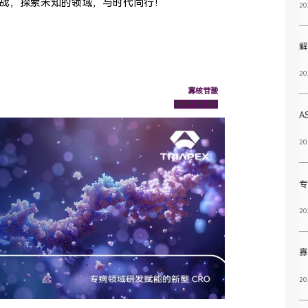
战，探索未知的领域，与时代同行！
20
解
20
寡核苷酸
科研分享
A
20
20
20