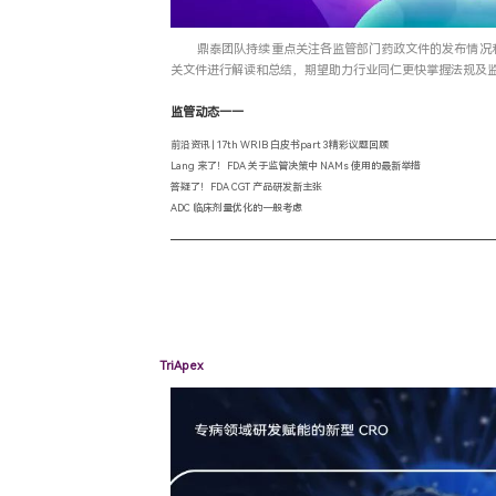
鼎泰团队持续重点关注各监管部门药政文件的发布情况
关文件进行解读和总结，期望助力行业同仁更快掌握法规及
监管动态——
前沿资讯 | 17th WRIB 白皮书part 3精彩议题回顾
Lang 来了！FDA 关于监管决策中 NAMs 使用的最新举措
答疑了！FDA CGT 产品研发新主张
ADC 临床剂量优化的一般考虑
TriApex