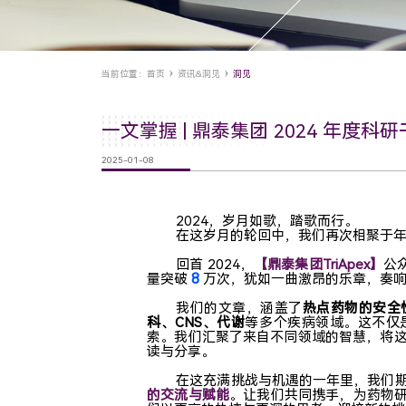
当前位置：
首页
资讯&洞见
洞见
一文掌握 | 鼎泰集团 2024 年度科
2025-01-08
2024，岁月如歌，踏歌而行。
在这岁月的轮回中，我们再次相聚于
回首 2024，
【鼎泰集团TriApex】
公
8
量突破
万次，犹如一曲激昂的乐章，奏响
我们的文章，涵盖了
热点药物的安全
科、CNS、代谢
等多个疾病领域。这不仅
索。我们汇聚了来自不同领域的智慧，将
读与分享。
在这充满挑战与机遇的一年里，我们
的交流与赋能
。让我们共同携手，为药物研发