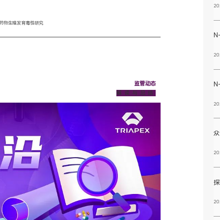
20
酸药物生殖发育毒性研究
N-
20
监管动态
N-
解读与总结
20
20
20