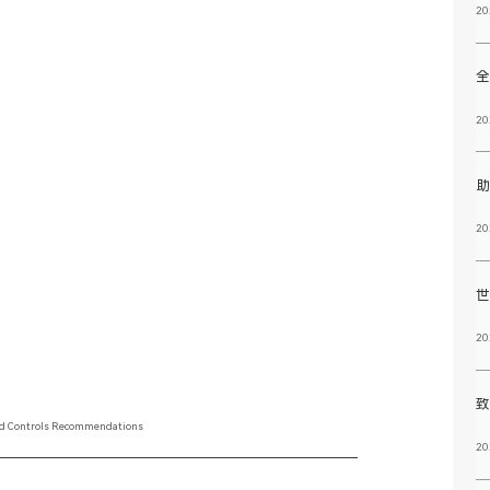
20
20
20
20
and Controls Recommendations
20