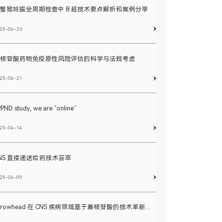
蟹猴妊娠全周期检查中 B 超技术要点解析和案例分享
25-04-23
寡核苷酸药物免疫原性风险评估的科学与法规考虑
25-04-21
PND study, we are “online”
25-04-14
NS 直接递送给药技术荟萃
25-04-09
Arrowhead 在 CNS 疾病领域基于寡核苷酸的技术革新和实践经验