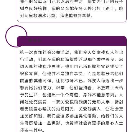
我们的父母或自己老以后的生活，我要为自己的孩子
树立良好榜样，我的父亲能在冬天外出打工路上，跳
到河里救溺水儿童，我也能做到奉献。
周永芬：
第一次参加社会公益活动，我们今天负责残疾人的出
行活动，到现在我的脑海都能浮现那个秉性善良、思
想天真的残疾小男孩。他用自己所积攒的零花钱买了
很多零食，但他并不是独自享受，而是想着分给他们
院里的其他同伴，让我惊讶不已。残疾人每迈出一步
都要比我们吃力、艰辛，他们坚持着，不放弃上天给
予的生命，创造出一个个奇迹，身残不能意志残。人
间处处充满爱，一双关爱援助残疾的无形大手，折射
着无限爱心帮扶的灿烂阳光，关爱残疾人，让社会更
加美好和谐。我们应该多参加类似活动，给我们的人
生履历增加一些色彩，也希望社会有更多的爱心人士
能参与其中。